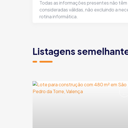
Todas as informações presentes não têm q
consideradas válidas, não excluindo a ne
rotina informática.
Listagens semelhant