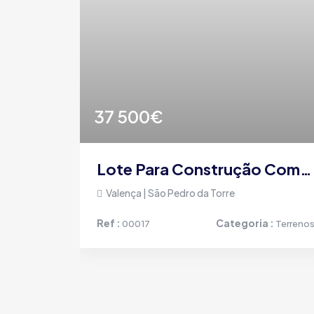
37 500€
Terreno Urbano Com Projecto Em Paderne ( Tojal)
Lote Para Construção Com 480 M² Em São Pedro Da Torre, Valença
Valença | São Pedro da Torre
 :
Ref :
Categoria :
Terrenos
00017
Terreno