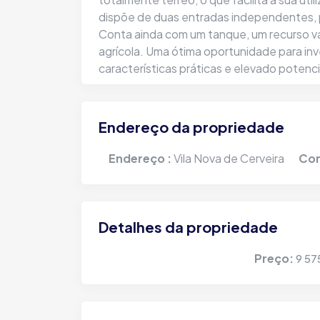
dispõe de duas entradas independentes, 
Conta ainda com um tanque, um recurso va
agrícola. Uma ótima oportunidade para inv
características práticas e elevado potenc
Endereço da propriedade
Pizzaria/Restaurante em
Endereço :
Vila Nova de Cerveira
Con
pleno funcionamento em
Melgaço - Trespasse ou
Venda
Detalhes da propriedade
Melgaço | Vila e Roussas | Avª Capitão
Salgueiro Maia
Preço:
9 57