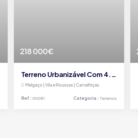
218 000€
Terreno Urbanizável Com 4.000 M² E Possibilidade De 4 Lotes – Melgaço
Melgaço | Vila e Roussas | Carvalhiças
Ref :
Categoria :
s
00081
Terrenos