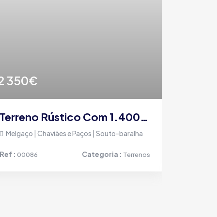
2 350€
37 00
Terreno Rústico Com 1.400 M² Em Souto Baralha – Chaviães E Paços
Melgaço | Chaviães e Paços | Souto-baralha
Melgaço | 
Ref :
Categoria :
Ref :
00086
Terrenos
0017