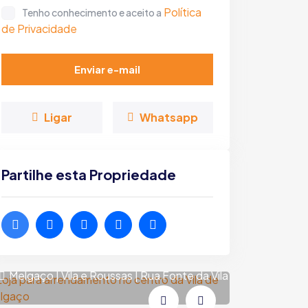
Política
Tenho conhecimento e aceito a
de Privacidade
Enviar e-mail
Ligar
Whatsapp
Partilhe esta Propriedade
Loja 
arren
Melga
Loja para arrendamento no
Melgaço
centro da Vila de Melgaço
Melgaço | Vila e Roussas | Rua Fonte da Vila