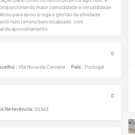
proporcionando maior comodidade e versatilidade.
lioso para apoio à rega e gestão da atividade
estir num terreno bem localizado, com
ial de aproveitamento.
celho :
Vila Nova de Cerveira
País :
Portugal
Moradia V4 Soengas
Melgaço | Chaviães
Referência:
5€
02363