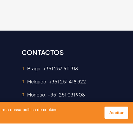
CONTACTOS
Braga: +351 253 611 318
Melgaço: +351 251 418 322
Monção: +351 251 031 908
Email: info@imoukubo.com
re a nossa política de cookies.
Aceitar