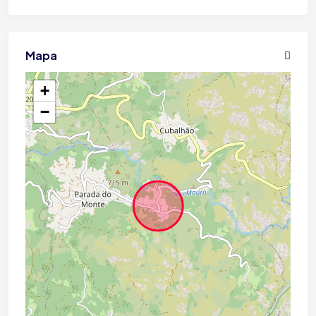
Mapa
+
−