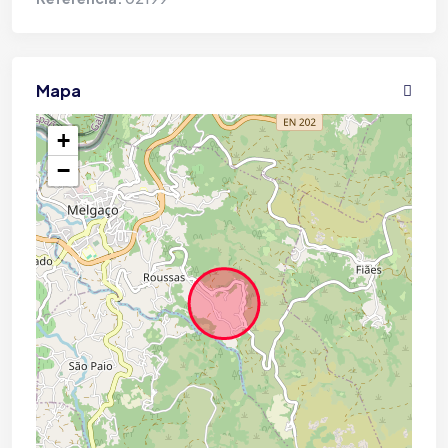
Mapa
+
−