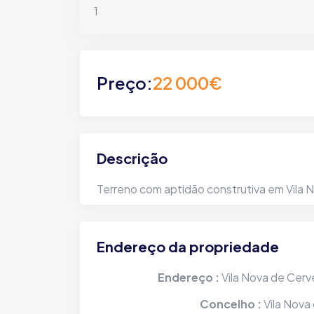
Preço:
22 000€
Descrição
Pizzaria/Restaurante em
Terreno com aptidão construtiva em Vila 
pleno funcionamento em
Melgaço - Trespasse ou
Venda
Endereço da propriedade
Melgaço | Vila e Roussas | Avª Capitão
Salgueiro Maia
Endereço :
Vila Nova de Cerv
Concelho :
Vila Nova