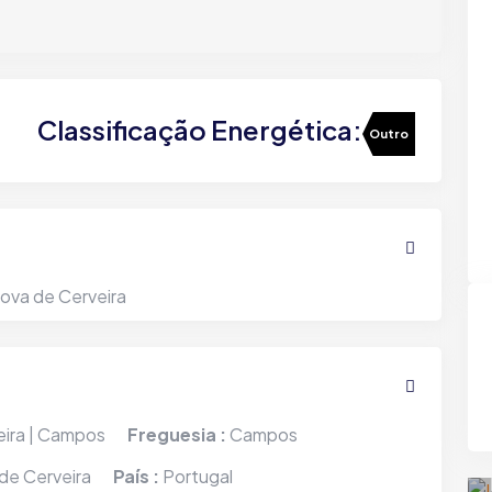
Classificação Energética:
Outro
Nova de Cerveira
Moradia V4 Soengas
Melgaço | Chaviães
eira | Campos
Freguesia :
Campos
 de Cerveira
País :
Portugal