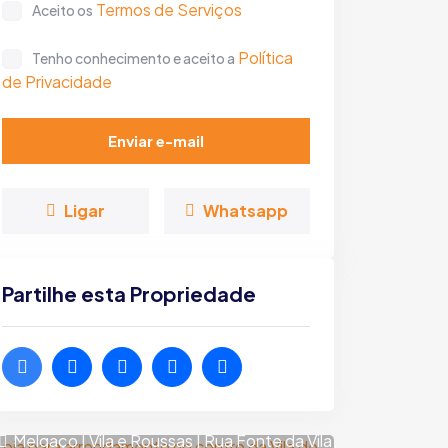
Termos de Serviços
Aceito os
Política
Tenho conhecimento e aceito a
de Privacidade
Enviar e-mail
Ligar
Whatsapp
Partilhe esta Propriedade
Loja 
arren
Melga
Loja para arrendamento no
Melgaço
centro da Vila de Melgaço
Melgaço | Vila e Roussas | Rua Fonte da Vila