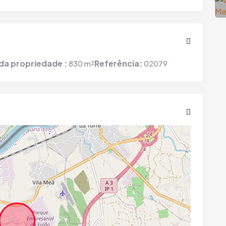
da propriedade :
Referência:
830 m²
02079