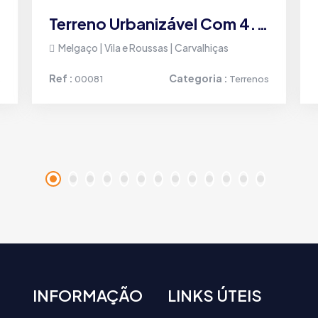
Terreno Urbanizável Com 4.000 M² E Possibilidade De 4 Lotes – Melgaço
Melgaço | Vila e Roussas | Carvalhiças
Ref :
Categoria :
s
00081
Terrenos
INFORMAÇÃO
LINKS ÚTEIS