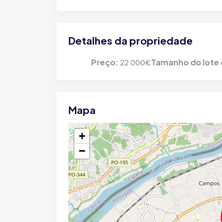
Detalhes da propriedade
Preço:
Tamanho do lote 
22 000€
Mapa
+
−