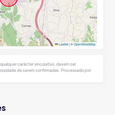
Leaflet
|
©
OpenStreetMap
ualquer carácter vinculativo, devem ser
cessidade de serem confirmadas. Processado por
es