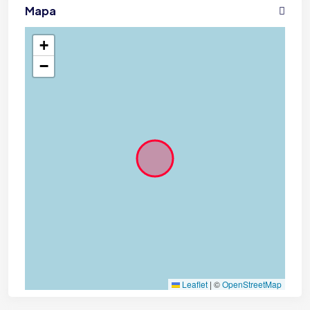
Mapa
+
−
Leaflet
|
©
OpenStreetMap