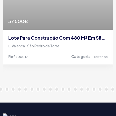
37 500€
Lote Para Construção Com 480 M² Em São Pedro Da Torre, Valença
Valença | São Pedro da Torre
Ref :
Categoria :
00017
Terrenos