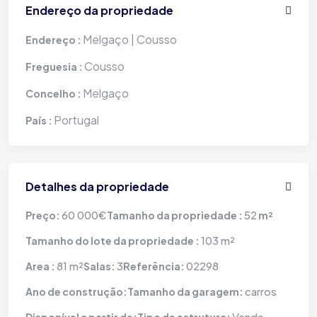
Endereço da propriedade
Melgaço | Cousso
Endereço :
Cousso
Freguesia :
Melgaço
Concelho :
Portugal
País :
Detalhes da propriedade
60 000€
52
Preço:
Tamanho da propriedade :
m²
103 m²
Tamanho do lote da propriedade :
81 m²
3
02298
Area :
Salas:
Referência:
carros
Ano de construção:
Tamanho da garagem:
Venda