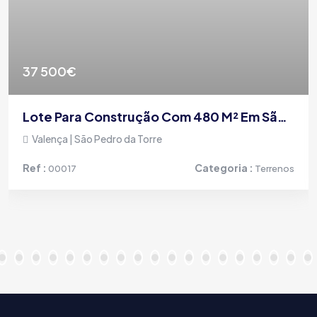
37 500€
Lote Para Construção Com 480 M² Em São Pedro Da Torre, Valença
Valença | São Pedro da Torre
Ref :
Categoria :
00017
Terrenos